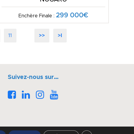
299 000€
Enchère Finale :
11
>>
>I
Suivez-nous sur…
Fermer la bannière des 