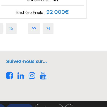
92 000€
Enchère Finale :
15
>>
>I
Suivez-nous sur…
Fermer la bannière des 