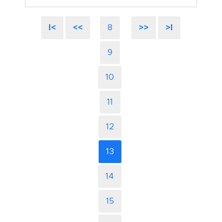
I<
<<
8
>>
>I
9
10
11
12
13
14
15