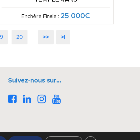
25 000€
Enchère Finale :
19
20
>>
>I
Suivez-nous sur…
Fermer la bannière des 