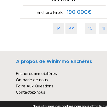
190 000€
Enchère Finale :
I<
<<
10
11
A propos de Winimmo Enchères
Enchères immobilières
On parle de nous
Foire Aux Questions
Contactez-nous
Nous utilisons des cookies pour vous offrir la mei