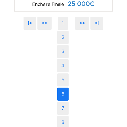
25 000€
Enchère Finale :
I<
<<
1
>>
>I
2
3
4
5
6
7
8