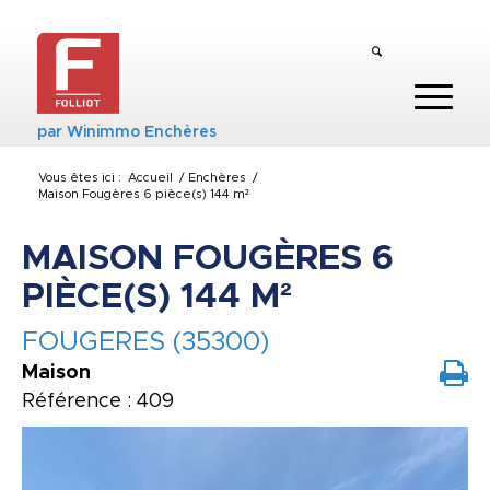
par
Winimmo Enchères
Vous êtes ici :
Accueil
/
Enchères
/
Maison Fougères 6 pièce(s) 144 m²
MAISON FOUGÈRES 6
PIÈCE(S) 144 M²
FOUGERES (35300)
Maison
Référence : 409