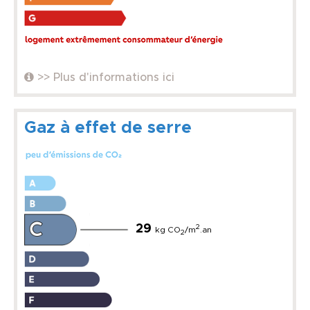
>> Plus d'informations ici
Gaz à effet de serre
29
2
kg CO
/m
.an
2