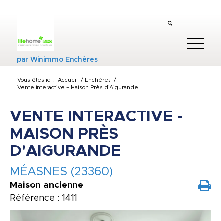
par
Winimmo Enchères
Vous êtes ici :
Accueil
/
Enchères
/
Vente interactive – Maison Près d’Aigurande
VENTE INTERACTIVE -
MAISON PRÈS
D'AIGURANDE
MÉASNES (23360)
Maison ancienne
Référence : 1411