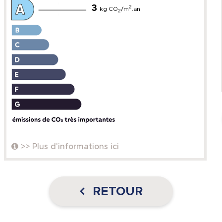
3
2
kg CO
/m
.an
2
>> Plus d'informations ici
RETOUR