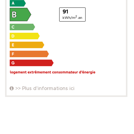
91
2
kWh/m
.an
>> Plus d'informations ici