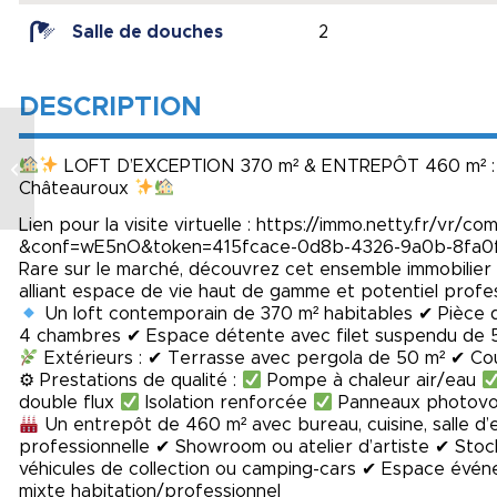
Salle de douches
2
DESCRIPTION
Vue panoramique
LOFT D’EXCEPTION 370 m² & ENTREPÔT 460 m² : 
sur le vignoble du
Châteauroux
Chinonais.
Lien pour la visite virtuelle : https://immo.netty.fr/v
&conf=wE5nO&token=415fcace-0d8b-4326-9a0b-8fa0
Rare sur le marché, découvrez cet ensemble immobilier 
alliant espace de vie haut de gamme et potentiel profe
Un loft contemporain de 370 m² habitables ✔ Pièce d
4 chambres ✔ Espace détente avec filet suspendu de 5
Extérieurs : ✔ Terrasse avec pergola de 50 m² ✔ Cou
⚙ Prestations de qualité :
Pompe à chaleur air/eau
double flux
Isolation renforcée
Panneaux photovo
Un entrepôt de 460 m² avec bureau, cuisine, salle d’e
professionnelle ✔ Showroom ou atelier d’artiste ✔ St
véhicules de collection ou camping-cars ✔ Espace événe
mixte habitation/professionnel