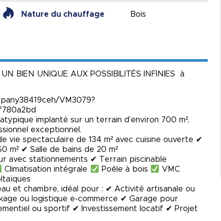
Nature du chauffage
Bois
UN BIEN UNIQUE AUX POSSIBILITÉS INFINIES à
r/company38419ceh/VM3079?
f780a2bd
atypique implanté sur un terrain d’environ 700 m²,
ssionnel exceptionnel.
e vie spectaculaire de 134 m² avec cuisine ouverte ✔
0 m² ✔ Salle de bains de 20 m²
r avec stationnements ✔ Terrain piscinable
Climatisation intégrale
Poêle à bois
VMC
ltaïques
au et chambre, idéal pour : ✔ Activité artisanale ou
ockage ou logistique e-commerce ✔ Garage pour
mentiel ou sportif ✔ Investissement locatif ✔ Projet