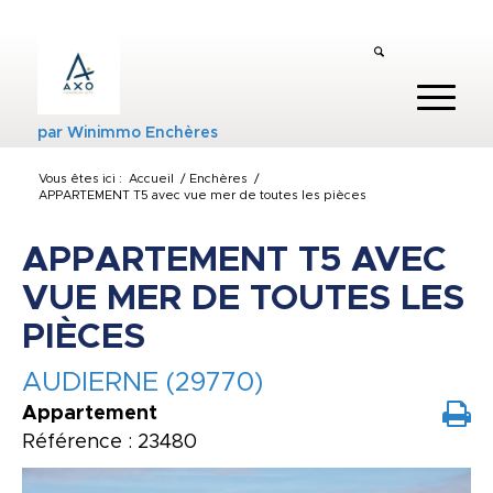
par
Winimmo Enchères
Vous êtes ici :
Accueil
/
Enchères
/
APPARTEMENT T5 avec vue mer de toutes les pièces
APPARTEMENT T5 AVEC
VUE MER DE TOUTES LES
PIÈCES
AUDIERNE (29770)
Appartement
Référence : 23480