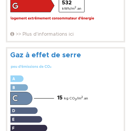
532
2
kWh/m
.an
>> Plus d'informations ici
Gaz à effet de serre
15
2
kg CO
/m
.an
2