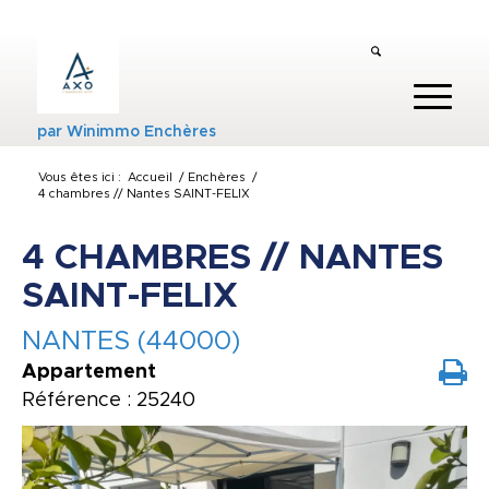
par
Winimmo Enchères
Vous êtes ici :
Accueil
/
Enchères
/
4 chambres // Nantes SAINT-FELIX
4 CHAMBRES // NANTES
SAINT-FELIX
NANTES (44000)
Appartement
Référence : 25240