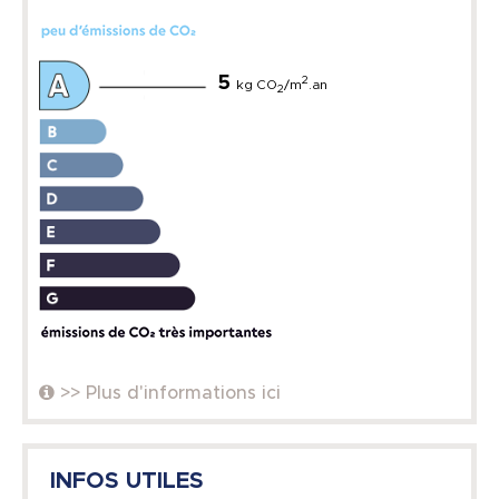
5
2
kg CO
/m
.an
2
>> Plus d'informations ici
INFOS UTILES