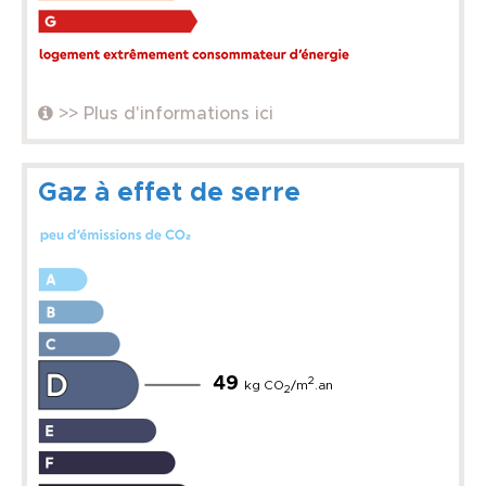
>> Plus d'informations ici
Gaz à effet de serre
49
2
kg CO
/m
.an
2