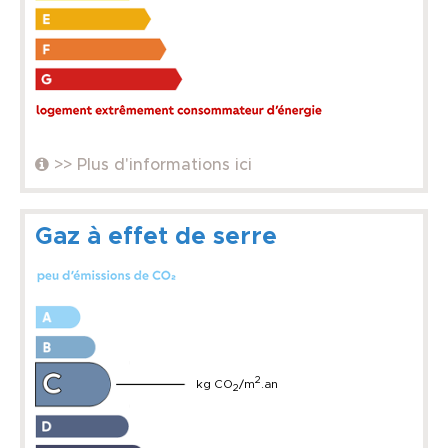
>> Plus d'informations ici
Gaz à effet de serre
2
kg CO
/m
.an
2