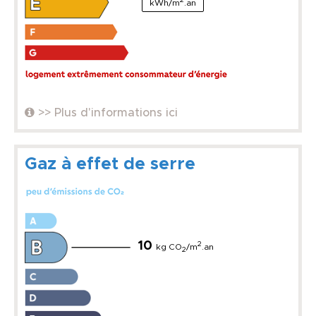
kWh/m
.an
>> Plus d'informations ici
Gaz à effet de serre
10
2
kg CO
/m
.an
2