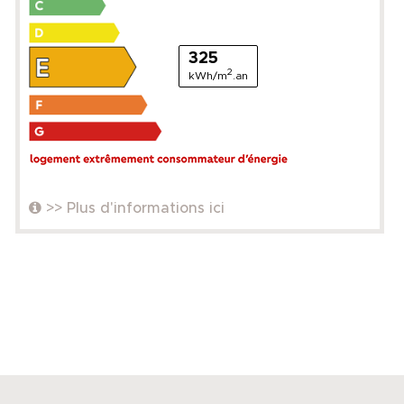
325
2
kWh/m
.an
>> Plus d'informations ici