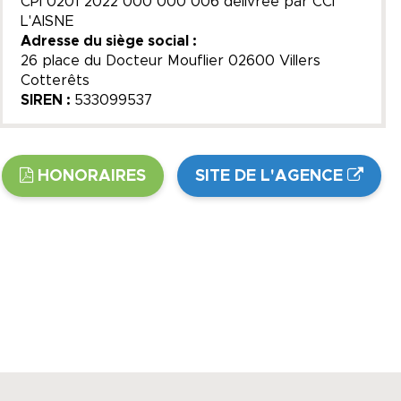
CPI 0201 2022 000 000 006 délivrée par CCI
L'AISNE
Adresse du siège social :
26 place du Docteur Mouflier 02600 Villers
Cotterêts
SIREN :
533099537
HONORAIRES
SITE DE L'AGENCE