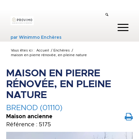
par
Winimmo Enchères
Vous êtes ici :
Accueil
/
Enchères
/
maison en pierre rénovée, en pleine nature
MAISON EN PIERRE
RÉNOVÉE, EN PLEINE
NATURE
BRENOD (01110)
Maison ancienne
Référence : 5175