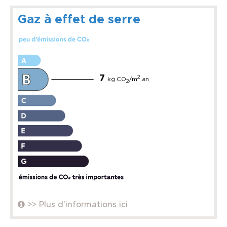
Gaz à effet de serre
7
2
kg CO
/m
.an
2
>> Plus d'informations ici