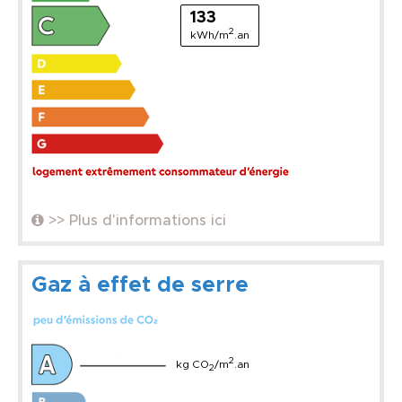
133
2
kWh/m
.an
>> Plus d'informations ici
Gaz à effet de serre
2
kg CO
/m
.an
2