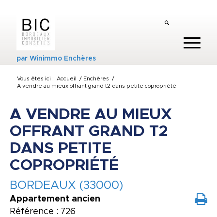
par
Winimmo Enchères
Vous êtes ici :
Accueil
/
Enchères
/
A vendre au mieux offrant grand t2 dans petite copropriété
A VENDRE AU MIEUX
OFFRANT GRAND T2
DANS PETITE
COPROPRIÉTÉ
BORDEAUX (33000)
Appartement ancien
Référence : 726