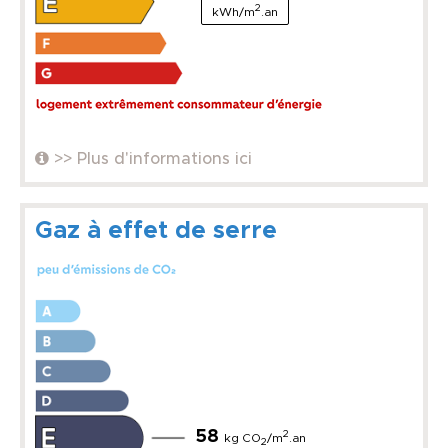
2
kWh/m
.an
>> Plus d'informations ici
Gaz à effet de serre
58
2
kg CO
/m
.an
2