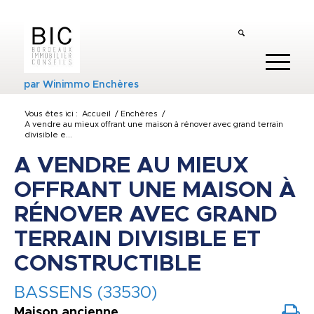
par
Winimmo Enchères
Vous êtes ici :
Accueil
/
Enchères
/
A vendre au mieux offrant une maison à rénover avec grand terrain
divisible e...
A VENDRE AU MIEUX
OFFRANT UNE MAISON À
RÉNOVER AVEC GRAND
TERRAIN DIVISIBLE ET
CONSTRUCTIBLE
BASSENS (33530)
Maison ancienne