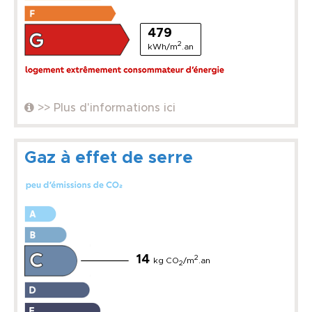
479
2
kWh/m
.an
>> Plus d'informations ici
Gaz à effet de serre
14
2
kg CO
/m
.an
2