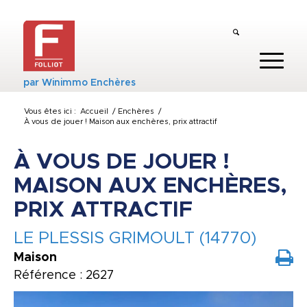
par
Winimmo Enchères
Vous êtes ici :
Accueil
/
Enchères
/
À vous de jouer ! Maison aux enchères, prix attractif
À VOUS DE JOUER !
MAISON AUX ENCHÈRES,
PRIX ATTRACTIF
LE PLESSIS GRIMOULT (14770)
Maison
Référence : 2627