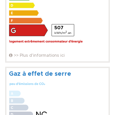
507
2
kWh/m
.an
>> Plus d'informations ici
Gaz à effet de serre