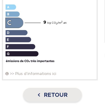
9
2
kg CO
/m
.an
2
>> Plus d'informations ici
RETOUR