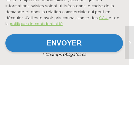
En remplissant le formulaire, j'accepte que les
informations saisies soient utilisées dans le cadre de la
demande et dans la relation commerciale qui peut en
découler. J'atteste avoir pris connaissance des
CGU
et de
la
politique de confidentialité
.
Ap
m²
* Champs obligatoires