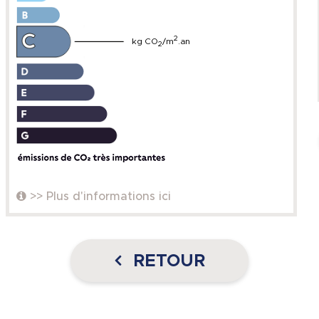
2
kg CO
/m
.an
2
>> Plus d'informations ici
RETOUR