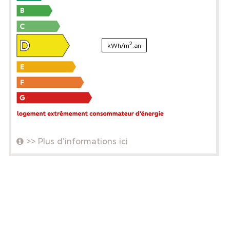
2
kWh/m
.an
>> Plus d'informations ici