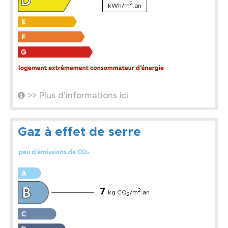
2
kWh/m
.an
>> Plus d'informations ici
Gaz à effet de serre
7
2
kg CO
/m
.an
2