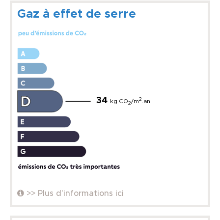
Gaz à effet de serre
34
2
kg CO
/m
.an
2
>> Plus d'informations ici