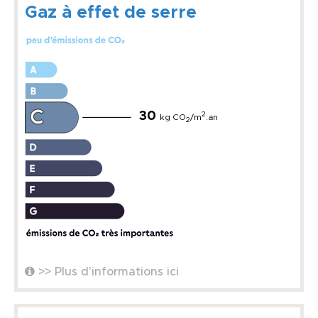
Gaz à effet de serre
30
2
kg CO
/m
.an
2
>> Plus d'informations ici