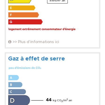
kWh/m
.an
>> Plus d'informations ici
Gaz à effet de serre
44
2
kg CO
/m
.an
2