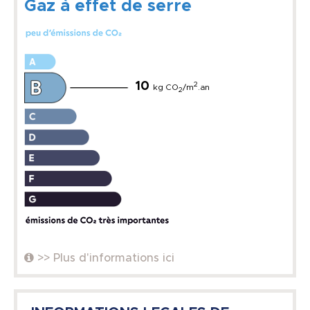
Gaz à effet de serre
10
2
kg CO
/m
.an
2
>> Plus d'informations ici