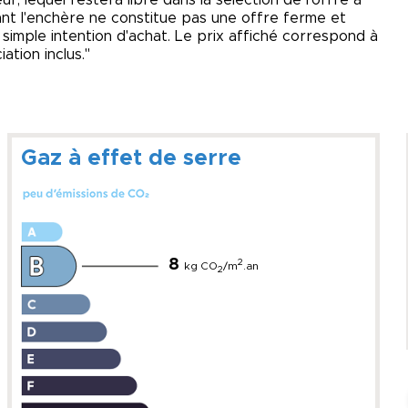
, lequel restera libre dans la sélection de l'offre à
dant l'enchère ne constitue pas une offre ferme et
ne simple intention d'achat. Le prix affiché correspond à
tion inclus."
Gaz à effet de serre
8
2
kg CO
/m
.an
2