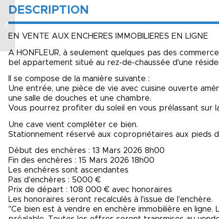
DESCRIPTION
A 5 km de La
Chapelle Basse-Mer,
maison 124,20m2
EN VENTE AUX ENCHERES IMMOBILIERES EN LIGNE
avec 3 chambres,
garage, terrain...
A HONFLEUR, à seulement quelques pas des commerces, 
bel appartement situé au rez-de-chaussée d'une réside
Il se compose de la manière suivante :
Une entrée, une pièce de vie avec cuisine ouverte am
une salle de douches et une chambre.
Vous pourrez profiter du soleil en vous prélassant sur 
Une cave vient compléter ce bien.
Stationnement réservé aux copropriétaires aux pieds de
Début des enchères : 13 Mars 2026 8h00
Fin des enchères : 15 Mars 2026 18h00
Les enchères sont ascendantes
Pas d'enchères : 5000 €
Prix de départ : 108 000 € avec honoraires
Les honoraires seront recalculés à l'issue de l'enchère.
"Ce bien est à vendre en enchère immobilière en ligne. 