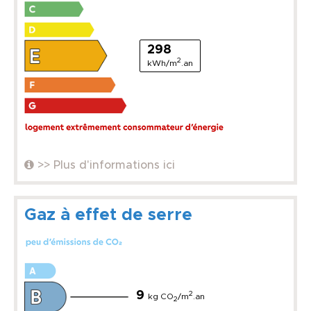
298
2
kWh/m
.an
>> Plus d'informations ici
Gaz à effet de serre
9
2
kg CO
/m
.an
2