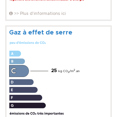
>> Plus d'informations ici
Gaz à effet de serre
25
2
kg CO
/m
.an
2