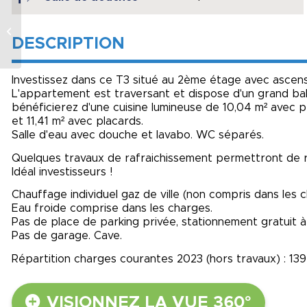
MAISON RENOVEE
CENTRE VILLE
MAREUIL SUR LAY
DESCRIPTION
DISSAIS
Investissez dans ce T3 situé au 2ème étage avec ascens
L'appartement est traversant et dispose d'un grand balc
bénéficierez d'une cuisine lumineuse de 10,04 m² avec 
et 11,41 m² avec placards.
Salle d'eau avec douche et lavabo. WC séparés.
Quelques travaux de rafraichissement permettront de 
Idéal investisseurs !
Chauffage individuel gaz de ville (non compris dans les 
Eau froide comprise dans les charges.
Pas de place de parking privée, stationnement gratuit à
Pas de garage. Cave.
Répartition charges courantes 2023 (hors travaux) : 13
VISIONNEZ LA VUE 360°