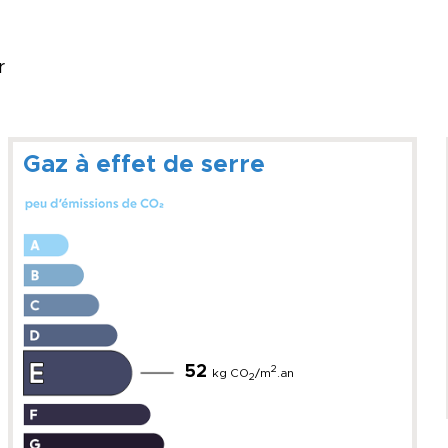
r
Gaz à effet de serre
52
2
kg CO
/m
.an
2