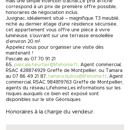
mais une simple intention d'achat.Le prix affiché
correspond à un prix de première offre possible,
honoraires de négociation inclus.
Juvignac, idéalement situé – magnifique T3 meublé,
niché au dernier étage d’une résidence sécurisée,
cet appartement vous offre une pièce à vivre
lumineuse, s’ouvrant sur une terrasse ensoleillée
d’environ 20 m².
Appelez nous pour organiser une visite dès
maintenant !
Pascale au 07 70 91 21
65,
pascale.heurtier@lifehome.fr
. Agent commercial,
RSAC 428874929 Greffe de Montpellier. ou Tamara
au 07 86 49 21 87,
tamara.dubos@lifehome.fr
, Agent
commercial, RSAC 984819763 Greffe de Montpellier,
agents du réseau Lifehome.Les informations sur les
risques auxquels ce bien est exposé sont
disponibles sur le site Géorisques
Honoraires à la charge du vendeur.