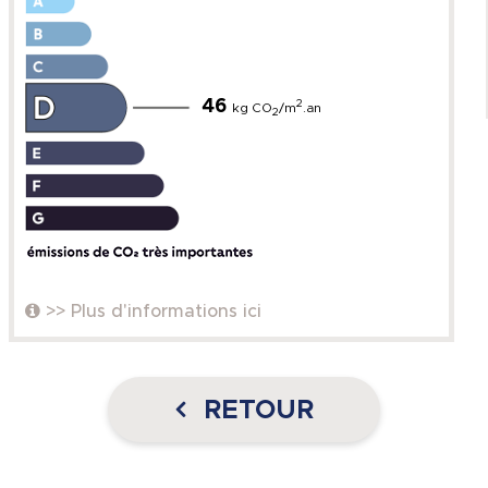
46
2
kg CO
/m
.an
2
>> Plus d'informations ici
RETOUR