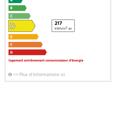
217
2
kWh/m
.an
>> Plus d'informations ici