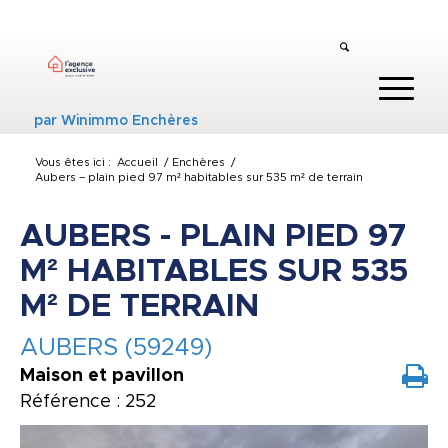
par
Winimmo Enchères
Vous êtes ici :
Accueil
/
Enchères
/
Aubers – plain pied 97 m² habitables sur 535 m² de terrain
AUBERS - PLAIN PIED 97
M² HABITABLES SUR 535
M² DE TERRAIN
AUBERS (59249)
Maison et pavillon
Référence : 252