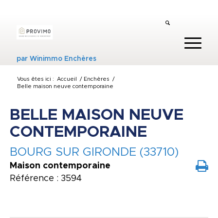
par
Winimmo Enchères
Vous êtes ici :
Accueil
/
Enchères
/
Belle maison neuve contemporaine
BELLE MAISON NEUVE
CONTEMPORAINE
BOURG SUR GIRONDE (33710)
Maison contemporaine
Référence : 3594