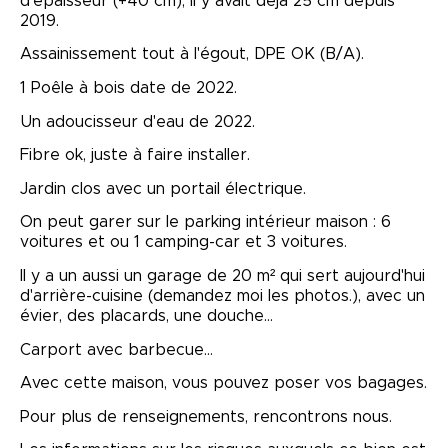
d'épaisseur
(+40 cm)
, il y avait déjà 25 cm depuis
2019.
Assainissement tout à l'égout,
DPE
OK
(
B/A
)
.
1 Poêle à bois date de 2022.
Un adoucisseur d'eau de 2022.
Fibre ok, juste à faire installer.
Jardin clos avec un portail électrique.
On peut garer sur le parking intérieur maison :
6
voitures et ou 1 camping-car et 3 voitures.
Il y a un aussi un garage de 20 m² qui sert aujourd'hui
d'arrière-cuisine
(demandez moi les photos.)
, avec un
évier, des placards, une douche...
Carport
avec barbecue…
Avec cette maison, vous pouvez poser vos bagages.
Pour plus de renseignements, rencontrons nous.