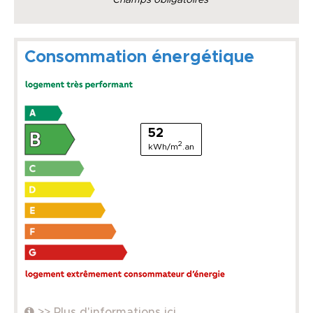
Consommation énergétique
52
2
kWh/m
.an
>> Plus d'informations ici