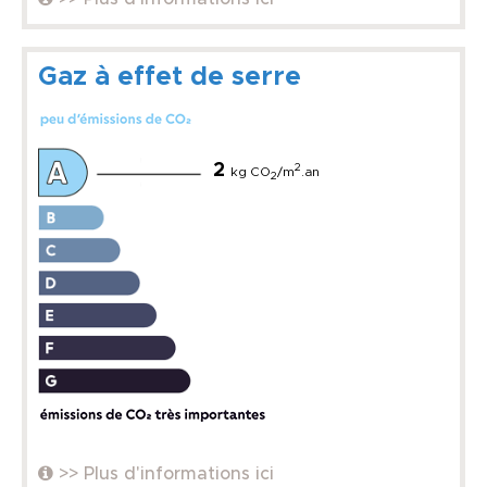
Gaz à effet de serre
2
2
kg CO
/m
.an
2
>> Plus d'informations ici