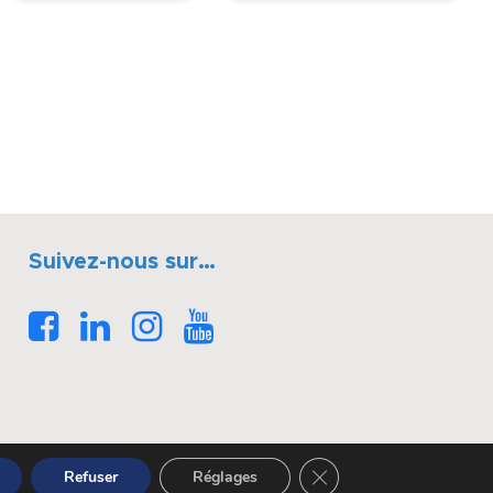
Suivez-nous sur…
Fermer la bannière des 
Refuser
Réglages
Réalisé par OASIS Projet