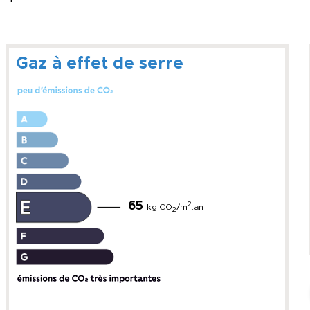
Gaz à effet de serre
65
2
kg CO
/m
.an
2