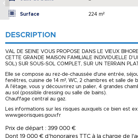
Maison de ville
Surface
224 m²
DESCRIPTION
VAL DE SEINE VOUS PROPOSE DANS LE VIEUX BIHOREL,
CETTE GRANDE MAISON FAMILIALE INDIVIDUELLE D'U
SOL) SUR SOUS-SOL COMPLET, SUR UN TERRAIN PLAT
Elle se compose au rez-de-chaussée d'une entrée, séjo
fenêtres, cuisine de 14 m², WC, 2 chambres et salle de 
A l'étage, vous y découvrirez un palier, 4 grandes cha
au sol (possible dressing ou salle de bains).
Chauffage central au gaz.
Les informations sur les risques auxquels ce bien est ex
www.georisques.gouv.fr
Prix de départ : 399 000 €
Dont 19 000 € d'honoraires TTC à la charge de l'