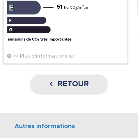
51
2
kg CO
/m
.an
2
>> Plus d'informations ici
RETOUR
Autres informations