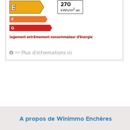
270
2
kWh/m
.an
>> Plus d'informations ici
A propos de Winimmo Enchères