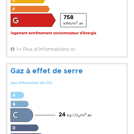
758
2
kWh/m
.an
>> Plus d'informations ici
Gaz à effet de serre
24
2
kg CO
/m
.an
2