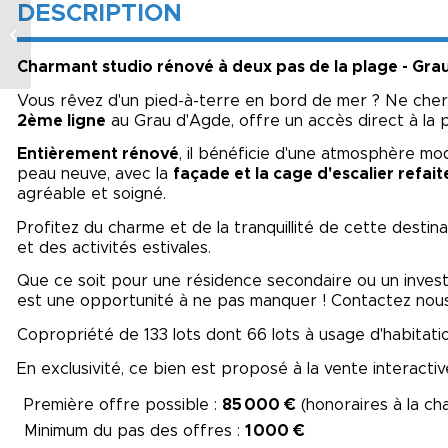
MAISON 4
DESCRIPTION
CHAMBRES PLAIN
PIED – LA ROCHE SUR
Charmant studio rénové à deux pas de la plage - Gra
YON
Vous rêvez d'un pied-à-terre en bord de mer ? Ne cher
2ème ligne
au Grau d'Agde, offre un accès direct à la 
Entièrement rénové
, il bénéficie d'une atmosphère mo
peau neuve, avec la
façade et la cage d'escalier refait
agréable et soigné.
Profitez du charme et de la tranquillité de cette desti
et des activités estivales.
Que ce soit pour une résidence secondaire ou un invest
est une opportunité à ne pas manquer ! Contactez nous 
Copropriété de 133 lots dont 66 lots à usage d'habitat
En exclusivité, ce bien est proposé à la vente interactiv
Première offre possible :
85 000 €
(honoraires à la ch
Minimum du pas des offres :
1 000 €