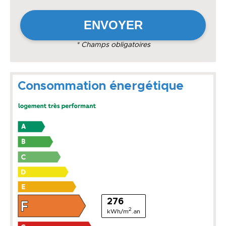
* Champs obligatoires
Consommation énergétique
276
2
kWh/m
.an