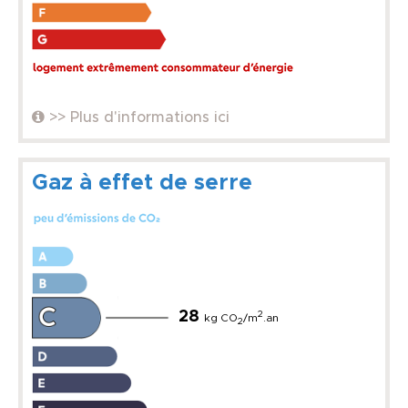
>> Plus d'informations ici
Gaz à effet de serre
28
2
kg CO
/m
.an
2