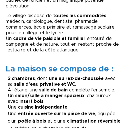
cachet de l’ancien et un magnifique potentiel
d’évolution.
Le village dispose de
toutes les commodités
:
médecin, cardiologue, dentiste, pharmacie,
commerces, école primaire et ramassage scolaire
pour le collège et le lycée.
Un
cadre de vie paisible et familial
, entouré de
campagne et de nature, tout en restant proche de
l’estuaire et de la côte atlantique.
La maison se compose de :
3 chambres
, dont
une au rez-de-chaussée
avec
sa
salle d’eau privative et WC
.
À l’étage, une
salle de bain
complète l’ensemble.
Un
salon/salle à manger spacieux
, chaleureux
avec
insert bois
,
Une
cuisine indépendante
,
Une
entrée ouverte sur la pièce de vie
, équipée
d’un
poêle à bois
et d’une
climatisation réversible
.