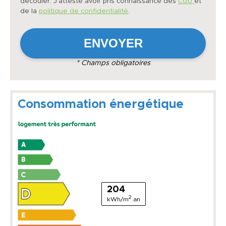
découler. J'atteste avoir pris connaissance des
CGU
et
de la
politique de confidentialité
.
* Champs obligatoires
Consommation énergétique
204
2
kWh/m
.an