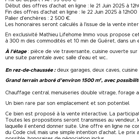
Début des offres d'achat en ligne : le 21 Juin 2025 à 12
Fin des offres d'achat en ligne : le 22 Juin 2025 à 12h00
Palier d'enchères : 2 500 €.
Les honoraires seront calculés à l'issue de la vente inter
En exclusivité Mathieu Lifehome Immo vous propose cett
à 300 m des commodités et 10 min de Guéret, dans un 
À l’étage
: pièce de vie traversante, cuisine ouverte su
une suite parentale avec salle d'eau et wc..
En rez-de-chaussée :
deux garages, deux caves, cuisine 
Grand terrain arboré d’environ 1500 m², avec possibili
Chauffage central, menuiseries double vitrage, forage 
Un bien rare par son emplacement et son potentiel.
Ce bien est proposé à la vente interactive. La participa
Toutes les propositions seront transmises au vendeur, le
laquelle il entend donner suite. Une offre en ligne ne con
du Code civil, mais une simple intention d'achat. Le pri
possible, honoraires de négociation inclus.