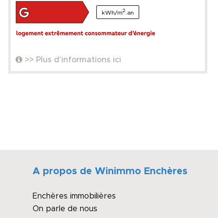
2
kWh/m
.an
>> Plus d'informations ici
A propos de Winimmo Enchères
Enchères immobilières
On parle de nous