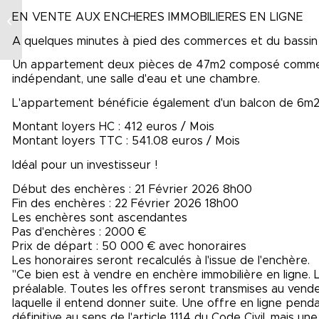
En exclusivité Vente
EN VENTE AUX ENCHERES IMMOBILIERES EN LIGNE
interactive boucherie
charcuterie réputée
A quelques minutes à pied des commerces et du bassi
Un appartement deux pièces de 47m2 composé comme su
indépendant, une salle d'eau et une chambre.
L'appartement bénéficie également d'un balcon de 6m2 
Montant loyers HC : 412 euros / Mois
Montant loyers TTC : 541.08 euros / Mois
Idéal pour un investisseur !
Début des enchères : 21 Février 2026 8h00
Fin des enchères : 22 Février 2026 18h00
Les enchères sont ascendantes
Pas d'enchères : 2000 €
Prix de départ : 50 000 € avec honoraires
Les honoraires seront recalculés à l'issue de l'enchère.
"Ce bien est à vendre en enchère immobilière en ligne. 
préalable. Toutes les offres seront transmises au vendeur
laquelle il entend donner suite. Une offre en ligne pen
définitive au sens de l'article 1114 du Code Civil, mais u