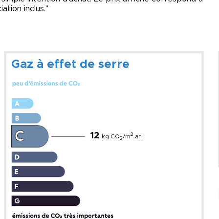
tion inclus."
Gaz à effet de serre
12
2
kg CO
/m
.an
2