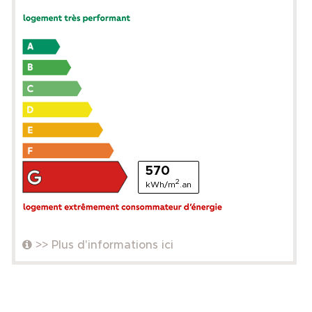
570
2
kWh/m
.an
>> Plus d'informations ici