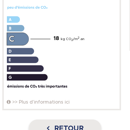
18
2
kg CO
/m
.an
2
>> Plus d'informations ici
RETOUR