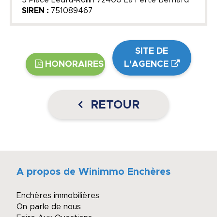
5 Place Ledru-Rollin 72400 La Ferté Bernard
SIREN :
751089467
SITE DE
HONORAIRES
L'AGENCE
RETOUR
A propos de Winimmo Enchères
Enchères immobilières
On parle de nous