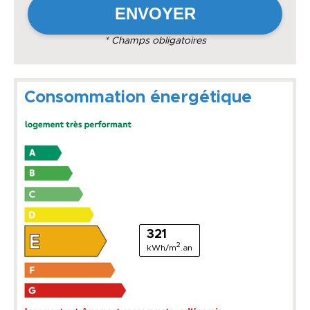
* Champs obligatoires
Consommation énergétique
321
2
kWh/m
.an