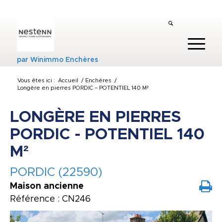
par
Winimmo Enchères
Vous êtes ici :
Accueil
/
Enchères
/
Longère en pierres PORDIC – POTENTIEL 140 M²
LONGÈRE EN PIERRES
PORDIC - POTENTIEL 140
M²
PORDIC (22590)
Maison ancienne
Référence : CN246