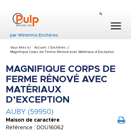
par
Winimmo Enchères
Vous êtes ici :
Accueil
/
Enchères
/
Magnifique Corps de Ferme Rénové avec Matériaux d’Exception
MAGNIFIQUE CORPS DE
FERME RÉNOVÉ AVEC
MATÉRIAUX
D’EXCEPTION
AUBY (59950)
Maison de caractère
Référence : DOU16062